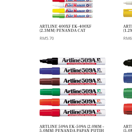
ARTLINE 400XF EK-400XF
ART
(2.3MM) PENANDA CAT
(1.
RM
5.70
RM
6
ARTLINE 509A EK-509A (2.0MM –
ART
5.0MM) PENANDA PAPAN PUTIH
(5.