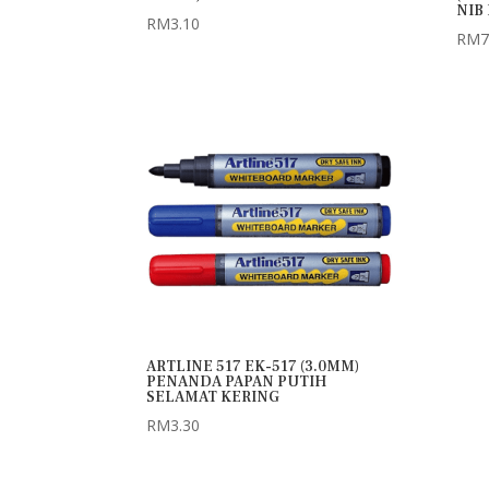
NIB
RM
3.10
RM
7
ARTLINE 517 EK-517 (3.0MM)
PENANDA PAPAN PUTIH
SELAMAT KERING
RM
3.30