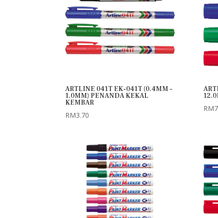
ARTLINE 041T EK-041T (0.4MM –
ARTL
1.0MM) PENANDA KEKAL
12.
KEMBAR
RM
7
RM
3.70