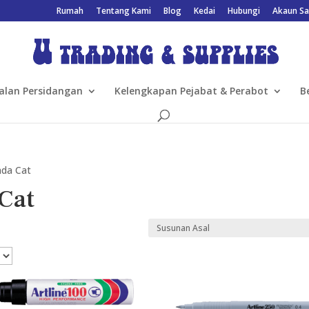
Rumah
Tentang Kami
Blog
Kedai
Hubungi
Akaun Sa
alan Persidangan
Kelengkapan Pejabat & Perabot
B
nda Cat
Cat