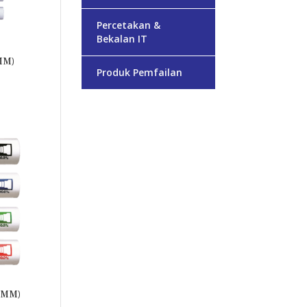
Percetakan &
Bekalan IT
MM)
Produk Pemfailan
0MM)