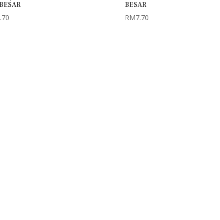
 BESAR
BESAR
.70
RM
7.70