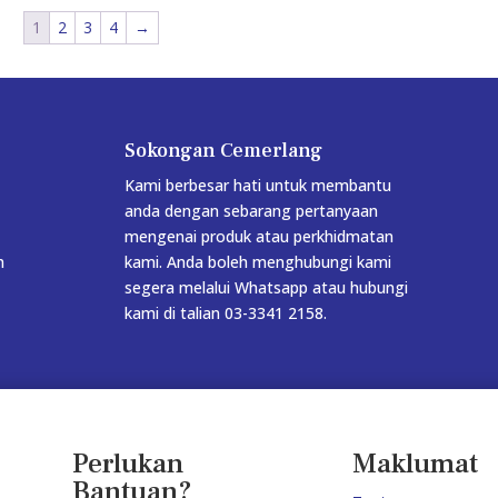
1
2
3
4
→
Sokongan Cemerlang
Kami berbesar hati untuk membantu
anda dengan sebarang pertanyaan
mengenai produk atau perkhidmatan
h
kami. Anda boleh menghubungi kami
segera melalui Whatsapp atau hubungi
kami di talian 03-3341 2158.
Perlukan
Maklumat
Bantuan?