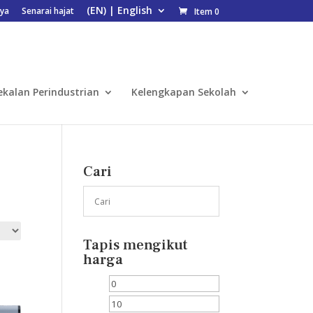
ya
Senarai hajat
Item 0
ekalan Perindustrian
Kelengkapan Sekolah
Cari
Tapis mengikut
harga
Harga
Harga
min
maks