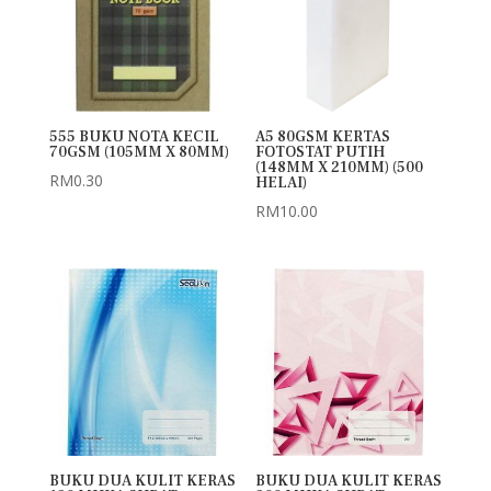
555 BUKU NOTA KECIL
A5 80GSM KERTAS
70GSM (105MM X 80MM)
FOTOSTAT PUTIH
(148MM X 210MM) (500
RM
0.30
HELAI)
RM
10.00
BUKU DUA KULIT KERAS
BUKU DUA KULIT KERAS