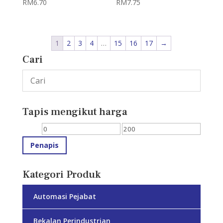
RM
6.70
RM
7.75
1
2
3
4
…
15
16
17
→
Cari
Tapis mengikut harga
Harga
Harga
min
maks
Penapis
Kategori Produk
Automasi Pejabat
Bekalan Perindustrian