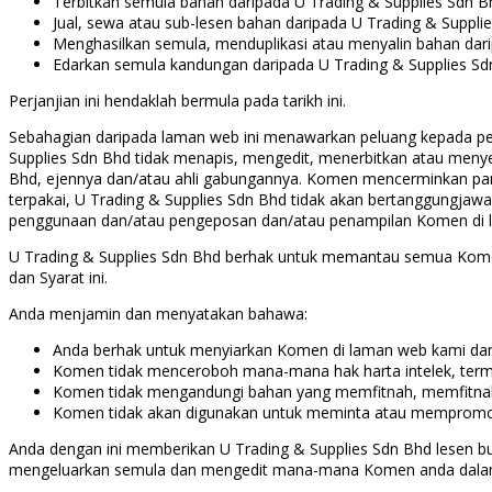
Terbitkan semula bahan daripada U Trading & Supplies Sdn B
Jual, sewa atau sub-lesen bahan daripada U Trading & Suppli
Menghasilkan semula, menduplikasi atau menyalin bahan dar
Edarkan semula kandungan daripada U Trading & Supplies Sd
Perjanjian ini hendaklah bermula pada tarikh ini.
Sebahagian daripada laman web ini menawarkan peluang kepada pe
Supplies Sdn Bhd tidak menapis, mengedit, menerbitkan atau me
Bhd, ejennya dan/atau ahli gabungannya. Komen mencerminkan pa
terpakai, U Trading & Supplies Sdn Bhd tidak akan bertanggungjawa
penggunaan dan/atau pengeposan dan/atau penampilan Komen di l
U Trading & Supplies Sdn Bhd berhak untuk memantau semua Kom
dan Syarat ini.
Anda menjamin dan menyatakan bahawa:
Anda berhak untuk menyiarkan Komen di laman web kami dan
Komen tidak menceroboh mana-mana hak harta intelek, terma
Komen tidak mengandungi bahan yang memfitnah, memfitnah,
Komen tidak akan digunakan untuk meminta atau mempromosik
Anda dengan ini memberikan U Trading & Supplies Sdn Bhd lesen 
mengeluarkan semula dan mengedit mana-mana Komen anda dalam