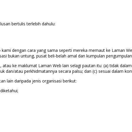
an bertulis terlebih dahulu:
 kami dengan cara yang sama seperti mereka memaut ke Laman Web 
nisasi bukan untung, pusat beli-belah amal dan kumpulan pengumpul
, atau ke maklumat Laman Web lain selagi pautan itu: (a) tidak dal
k dan/atau perkhidmatannya secara palsu; dan (c) sesuai dalam ko
ain daripada jenis organisasi berikut:
iketahui;