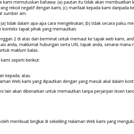
ika kami memutuskan bahawa: (a) pautan itu tidak akan membuatkan k
barang rekod negatif dengan kami; (c) manfaat kepada kami daripada 
at sumber am.
 (a) tidak dalam apa-apa cara mengelirukan; (b) tidak secara palsu
m konteks tapak pihak yang memautkan.
perenggan 2 di atas dan berminat untuk memaut ke tapak web kami,
isasi anda, maklumat hubungan serta URL tapak anda, senarai mana
untuk maklum balas.
ami seperti berikut:
n kepada; atau
man Web kami yang dipautkan dengan yang masuk akal dalam konte
ni lain akan dibenarkan untuk memautkan tanpa perjanjian lesen tan
ak boleh membuat bingkai di sekeliling Halaman Web kami yang meng