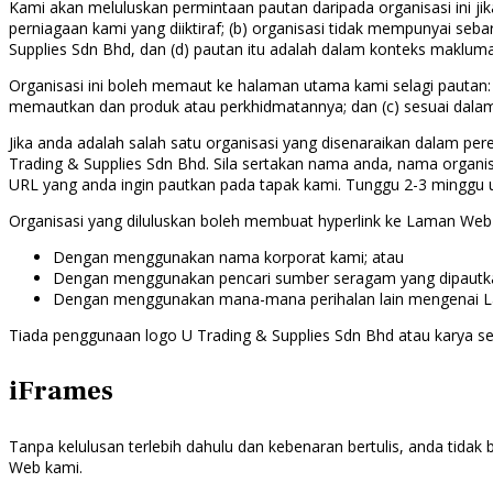
Kami akan meluluskan permintaan pautan daripada organisasi ini j
perniagaan kami yang diiktiraf; (b) organisasi tidak mempunyai se
Supplies Sdn Bhd, dan (d) pautan itu adalah dalam konteks maklum
Organisasi ini boleh memaut ke halaman utama kami selagi pautan:
memautkan dan produk atau perkhidmatannya; dan (c) sesuai dala
Jika anda adalah salah satu organisasi yang disenaraikan dalam 
Trading & Supplies Sdn Bhd. Sila sertakan nama anda, nama organ
URL yang anda ingin pautkan pada tapak kami. Tunggu 2-3 minggu 
Organisasi yang diluluskan boleh membuat hyperlink ke Laman Web k
Dengan menggunakan nama korporat kami; atau
Dengan menggunakan pencari sumber seragam yang dipautka
Dengan menggunakan mana-mana perihalan lain mengenai La
Tiada penggunaan logo U Trading & Supplies Sdn Bhd atau karya se
iFrames
Tanpa kelulusan terlebih dahulu dan kebenaran bertulis, anda tid
Web kami.