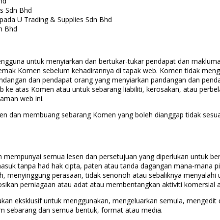
hd
es Sdn Bhd
ipada U Trading & Supplies Sdn Bhd
n Bhd
ngguna untuk menyiarkan dan bertukar-tukar pendapat dan maklumat
nyemak Komen sebelum kehadirannya di tapak web. Komen tidak men
ndangan dan pendapat orang yang menyiarkan pandangan dan pendap
b ke atas Komen atau untuk sebarang liabiliti, kerosakan, atau perbe
aman web ini.
en dan membuang sebarang Komen yang boleh dianggap tidak sesua
 mempunyai semua lesen dan persetujuan yang diperlukan untuk ber
suk tanpa had hak cipta, paten atau tanda dagangan mana-mana pih
 menyinggung perasaan, tidak senonoh atau sebaliknya menyalahi
an perniagaan atau adat atau membentangkan aktiviti komersial at
bukan eksklusif untuk menggunakan, mengeluarkan semula, mengedit
 sebarang dan semua bentuk, format atau media.