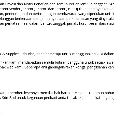
aan Privasi dan Notis Penafian dan semua Perjanjian: “Pelanggan”, 
Kami Sendiri”, “Kami”, “Kami” dan “Kami”, merujuk kepada Syarikat ka
aran, penerimaan dan pertimbangan pembayaran yang diperlukan unt
Pelanggan berkenaan dengan penyediaan perkhidmatan yang dinyataka
au perkataan lain dalam bentuk tunggal, jamak, huruf besar dan/atau 
Supplies Sdn Bhd, anda bersetuju untuk menggunakan kuki dalam pe
hkan kami mendapatkan semula butiran pengguna untuk setiap lawa
ak web kami. Beberapa ahli gabungan/rakan kongsi pengiklanan ka
/atau pemberi lesennya memiliki hak harta intelek untuk semua bahan
s Sdn Bhd untuk kegunaan peribadi anda tertakluk pada sekatan yang 