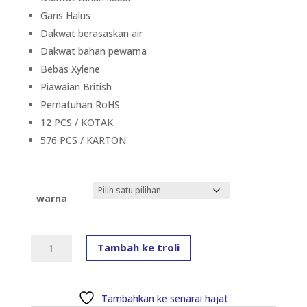
Garis Halus
Dakwat berasaskan air
Dakwat bahan pewarna
Bebas Xylene
Piawaian British
Pematuhan RoHS
12 PCS / KOTAK
576 PCS / KARTON
warna
ARTLINE
Tambah ke troli
200
EK-
200
Tambahkan ke senarai hajat
(F)