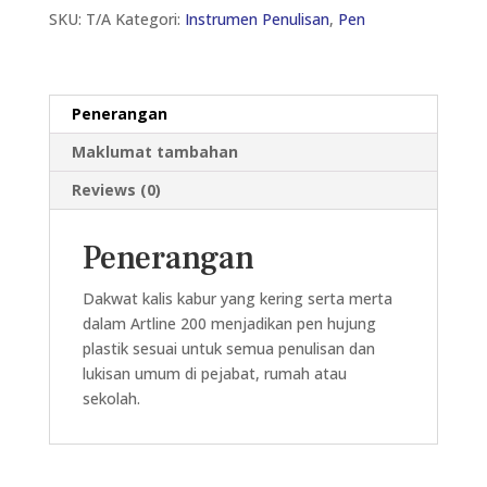
SKU:
T/A
Kategori:
Instrumen Penulisan
,
Pen
PEN
TULISAN
0.4MM
kuantiti
Penerangan
Maklumat tambahan
Reviews (0)
Penerangan
Dakwat kalis kabur yang kering serta merta
dalam Artline 200 menjadikan pen hujung
plastik sesuai untuk semua penulisan dan
lukisan umum di pejabat, rumah atau
sekolah.