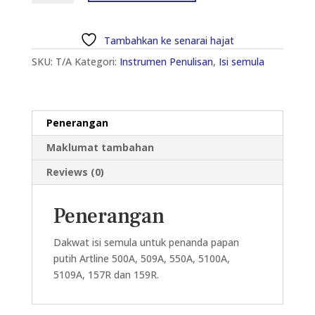
50A
ISIAN
Tambahkan ke senarai hajat
SEMULA
SKU:
T/A
Kategori:
Instrumen Penulisan
,
Isi semula
TINTA
UNTUK
PEN
MARKER
Penerangan
PAPAN
PUTIH
Maklumat tambahan
20ML
Reviews (0)
kuantiti
Penerangan
Dakwat isi semula untuk penanda papan
putih Artline 500A, 509A, 550A, 5100A,
5109A, 157R dan 159R.