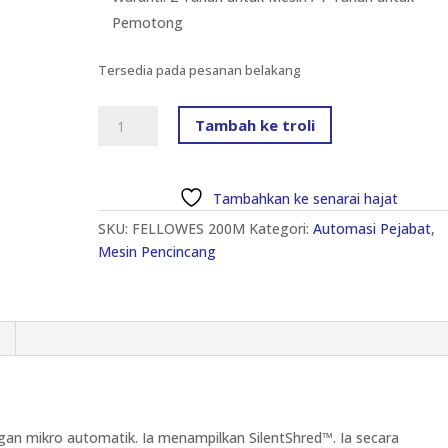
Pemotong
Tersedia pada pesanan belakang
FELLOWES
Tambah ke troli
AUTOMAX™
200M
PENGHANCUR
Tambahkan ke senarai hajat
KERTAS
SKU:
FELLOWES 200M
Kategori:
Automasi Pejabat
,
MIKRO
Mesin Pencincang
AUTOMATIK
kuantiti
n mikro automatik. Ia menampilkan SilentShred™. Ia secara