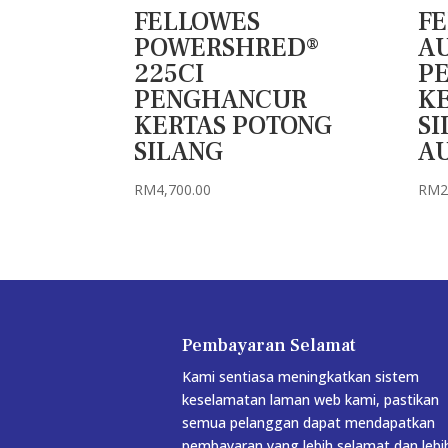
FELLOWES
F
POWERSHRED®
A
225CI
P
PENGHANCUR
K
KERTAS POTONG
SI
SILANG
A
RM
4,700.00
RM
2
Pembayaran Selamat
Kami sentiasa meningkatkan sistem
keselamatan laman web kami, pastikan
semua pelanggan dapat mendapatkan
pembayaran yang lebih selamat dan lebi