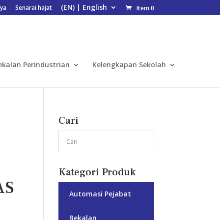
ya
Senarai hajat
Item 0
ekalan Perindustrian
Kelengkapan Sekolah
Cari
Kategori Produk
AS
Automasi Pejabat
Bekalan