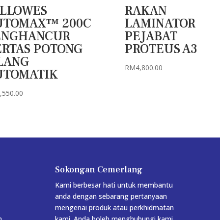
ELLOWES
RAKAN
UTOMAX™ 200C
LAMINATOR
ENGHANCUR
PEJABAT
ERTAS POTONG
PROTEUS A3
LANG
RM
4,800.00
UTOMATIK
,550.00
Sokongan Cemerlang
Kami berbesar hati untuk membantu
anda dengan sebarang pertanyaan
mengenai produk atau perkhidmatan
h
kami. Anda boleh menghubungi kami