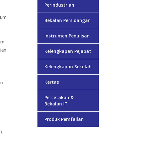
Perindustrian
mum
Bekalan Persidangan
Instrumen Penulisan
mm
aian
Kelengkapan Pejabat
Kelengkapan Sekolah
Kertas
an
Percetakan &
n
Bekalan IT
Produk Pemfailan
)