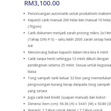
RM
3,100.00
Pencincangan automatik untuk produktiviti maksi
Kapasiti carik manual 200 helai dan manual 10 helai
(70gsm)
Carik dokumen menjadi zarah potong mikro 2x14
(Tahap DIN P-5) – iaitu lebih 2000 zarah setiap hel
A4!
Mencincang beban kapasiti dalam kira-kira 6 minit
Carik tanpa henti sehingga 12 minit diikuti dengan
pendinginan selama 25 minit. Sesuai untuk keguna
biasa
Tong sampah tarik keluar 32 liter yang memerluka
pengosongan kurang kerap daripada tong sampah
yang setara
Juga carik kad kredit (suapan manual) dan kokot
Dimensi Item (cm): 56.36 (H) x 34.61 (W) x 50.80 (D
Waranti: 2 Tahun untuk Mesin / 7 Tahun untuk