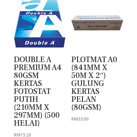
DOUBLE A
PLOTMAT A0
PREMIUM A4
(841MM X
80GSM
50M X 2″)
KERTAS
GULUNG
FOTOSTAT
KERTAS
PUTIH
PELAN
(210MM X
(80GSM)
297MM) (500
RM
33.00
HELAI)
RM
15.20