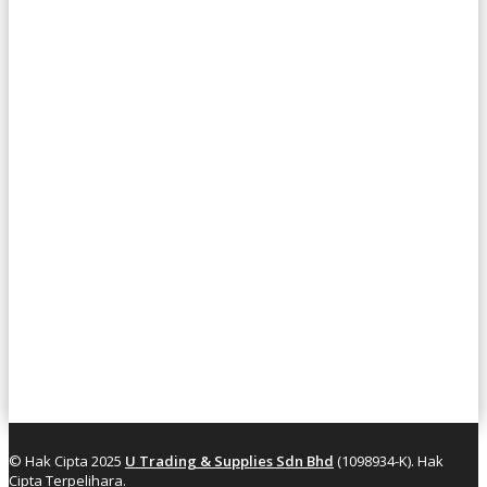
© Hak Cipta 2025
U Trading & Supplies Sdn Bhd
(1098934-K). Hak
Cipta Terpelihara.