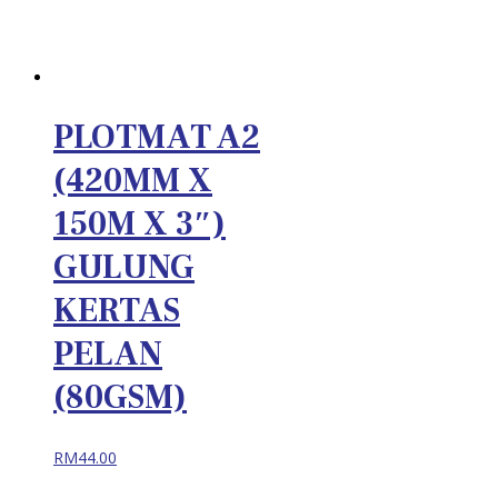
PLOTMAT A2
(420MM X
150M X 3″)
GULUNG
KERTAS
PELAN
(80GSM)
RM
44.00