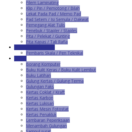
Filem Laminating
Klip / Pin / Pemotong / Bilah
Lekat Pada Pad / Memo Pad
Pad Setem / Isi Semula / Dakwat
Pemegang Alat Tulis
Penebuk / Stapler / Staples
Pita / Pelekat / Gunting
Pita Kapas / Tali Rafia
Kelengkapan Sekolah
Pembaris Skala / Pen Teknikal
Kertas
Borang Komputer
Buku Kulit Keras / Buku Kulit Lembut
Buku Latihan
Gulung Kertas / Gulung Terma
Gulungan Faks
Kertas Coklat / Kraft
Kertas Karbon
Kertas Lukisan
Kertas Mesin Fotostat
Kertas Penakluk
Lembaran Peperiksaan
Menambah Gulungan
Sampul surat