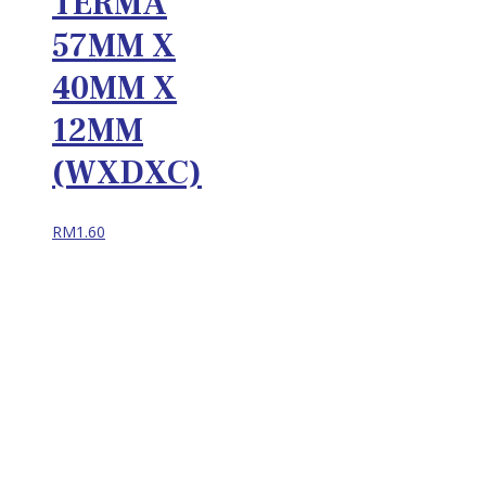
TERMA
57MM X
40MM X
12MM
(WXDXC)
RM
1.60