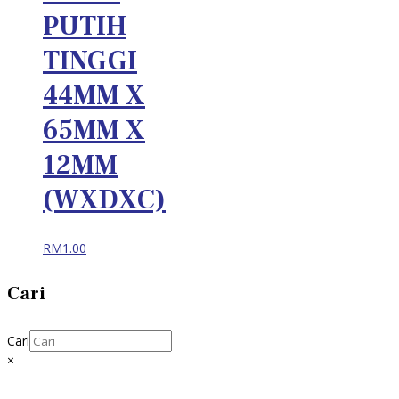
PUTIH
TINGGI
44MM X
65MM X
12MM
(WXDXC)
RM
1.00
Cari
Cari
×