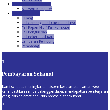
Percetakan & Bekalan IT
Aksesori Komputer
Produk Pemfailan
Dulang
Fail Gerbang / Fail Cincin / Fail PVC
Fail Papan Klip / Fail Komputer
Fail Pengurusan
Fail Poket / Fail Rata
Lembaran Pelindung
Pembahagi

Pembayaran Selamat
Kami sentiasa meningkatkan sistem keselamatan laman web
kami, pastikan semua pelanggan dapat mendapatkan pembayaran
yang lebih selamat dan lebih pantas di tapak kami.
