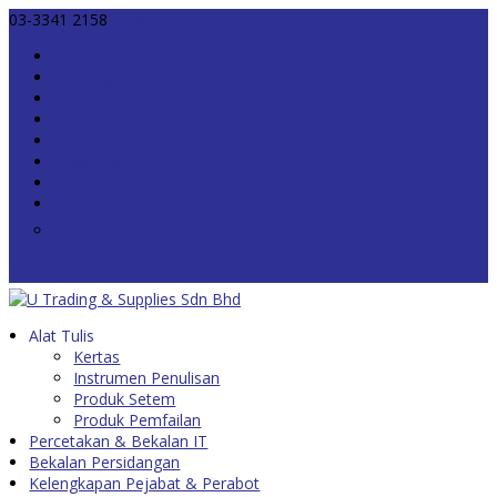
03-3341 2158
info@utrading.com.my
Rumah
Tentang Kami
Blog
Kedai
Hubungi
Akaun Saya
Senarai hajat
Item 0
Alat Tulis
Kertas
Instrumen Penulisan
Produk Setem
Produk Pemfailan
Percetakan & Bekalan IT
Bekalan Persidangan
Kelengkapan Pejabat & Perabot