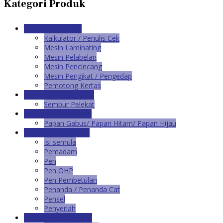
Kategori Produk
Automasi Pejabat
Kalkulator / Penulis Cek
Mesin Laminating
Mesin Pelabelan
Mesin Pencincang
Mesin Pengikat / Pengedap
Pemotong Kertas
Bekalan Perindustrian
Sembur Pelekat
Bekalan Persidangan
Papan Gabus/ Papan Hitam/ Papan Hijau
Instrumen Penulisan
Isi semula
Pemadam
Pen
Pen OHP
Pen Pembetulan
Penanda / Penanda Cat
Pensel
Penyerlah
Kelengkapan Pejabat