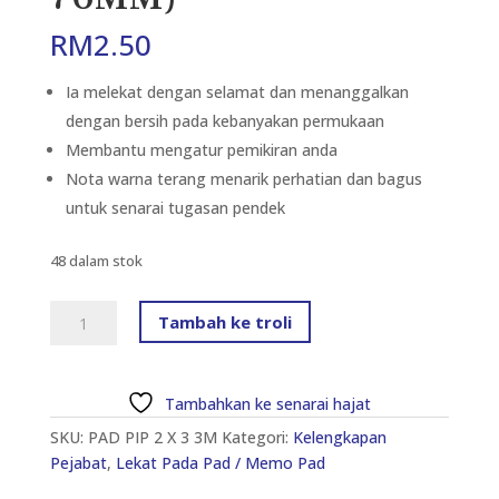
RM
2.50
Ia melekat dengan selamat dan menanggalkan
dengan bersih pada kebanyakan permukaan
Membantu mengatur pemikiran anda
Nota warna terang menarik perhatian dan bagus
untuk senarai tugasan pendek
48 dalam stok
NOTA
Tambah ke troli
PASCA
3M
656
Tambahkan ke senarai hajat
2"
SKU:
PAD PIP 2 X 3 3M
Kategori:
Kelengkapan
X
Pejabat
,
Lekat Pada Pad / Memo Pad
3"
KUNING