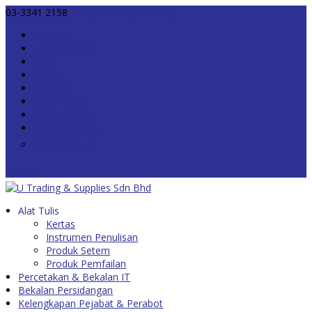
03-3341 2158
info@utrading.com.my
Rumah
Tentang Kami
Blog
Kedai
Hubungi
Akaun Saya
Senarai hajat
Item 0
Alat Tulis
Kertas
Instrumen Penulisan
Produk Setem
Produk Pemfailan
Percetakan & Bekalan IT
Bekalan Persidangan
Kelengkapan Pejabat & Perabot