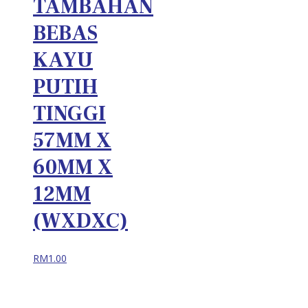
TAMBAHAN
BEBAS
KAYU
PUTIH
TINGGI
57MM X
60MM X
12MM
(WXDXC)
RM
1.00