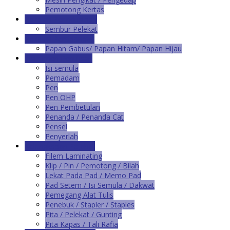
Pemotong Kertas
Bekalan Perindustrian
Sembur Pelekat
Bekalan Persidangan
Papan Gabus/ Papan Hitam/ Papan Hijau
Instrumen Penulisan
Isi semula
Pemadam
Pen
Pen OHP
Pen Pembetulan
Penanda / Penanda Cat
Pensel
Penyerlah
Kelengkapan Pejabat
Filem Laminating
Klip / Pin / Pemotong / Bilah
Lekat Pada Pad / Memo Pad
Pad Setem / Isi Semula / Dakwat
Pemegang Alat Tulis
Penebuk / Stapler / Staples
Pita / Pelekat / Gunting
Pita Kapas / Tali Rafia