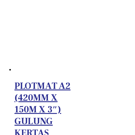
PLOTMAT A2
(420MM X
150M X 3″)
GULUNG
KERTAS