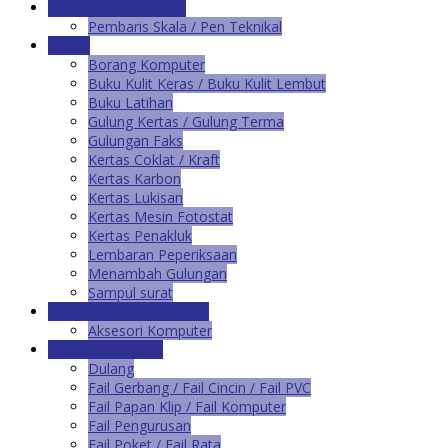
Kelengkapan Sekolah
Pembaris Skala / Pen Teknikal
Kertas
Borang Komputer
Buku Kulit Keras / Buku Kulit Lembut
Buku Latihan
Gulung Kertas / Gulung Terma
Gulungan Faks
Kertas Coklat / Kraft
Kertas Karbon
Kertas Lukisan
Kertas Mesin Fotostat
Kertas Penakluk
Lembaran Peperiksaan
Menambah Gulungan
Sampul surat
Percetakan & Bekalan IT
Aksesori Komputer
Produk Pemfailan
Dulang
Fail Gerbang / Fail Cincin / Fail PVC
Fail Papan Klip / Fail Komputer
Fail Pengurusan
Fail Poket / Fail Rata