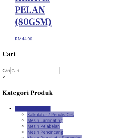
PELAN
(80GSM)
RM
44.00
Cari
Cari
×
Kategori Produk
Automasi Pejabat
Kalkulator / Penulis Cek
Mesin Laminating
Mesin Pelabelan
Mesin Pencincang
Mesin Pengikat / Pengedap