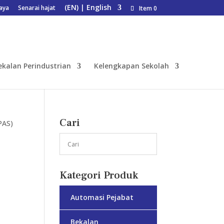
aya
Senarai hajat
Item 0
ekalan Perindustrian
Kelengkapan Sekolah
Cari
PAS)
4
Kategori Produk
Automasi Pejabat
Bekalan