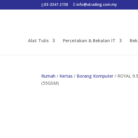
03-3341 2158
info@utrading.com.my
Alat Tulis
Percetakan & Bekalan IT
Bek
Rumah
/
Kertas
/
Borang Komputer
/ ROYAL 9.
(55GSM)