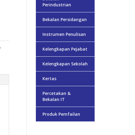
Perindustrian
Bekalan Persidangan
Instrumen Penulisan
r
,
Kelengkapan Pejabat
Kelengkapan Sekolah
Kertas
Percetakan &
Bekalan IT
Produk Pemfailan