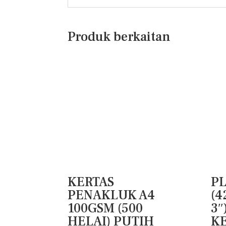
Produk berkaitan
KERTAS
P
PENAKLUK A4
(4
100GSM (500
3″
HELAI) PUTIH
KE