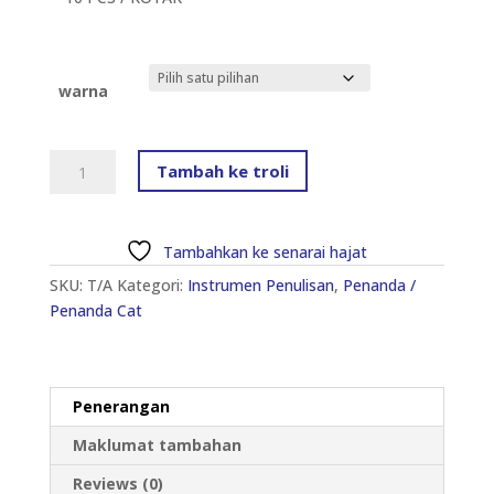
warna
ZEBRA
Tambah ke troli
HI
MCKEE
MO-
Tambahkan ke senarai hajat
150-
SKU:
T/A
Kategori:
Instrumen Penulisan
,
Penanda /
MC
Penanda Cat
(1.5MM
-
6.0MM)
PENANDA
Penerangan
TETAP
BERAKHIR
Maklumat tambahan
MINYAK
Reviews (0)
BERASAS