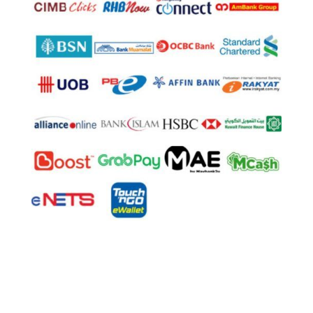
© Hak Cipta 2025
U Trading & Supplies Sdn Bhd
(1098934-K). Hak Cipta Terpelihara.