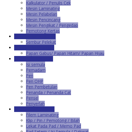
Kalkulator / Penulis Cek
Mesin Laminating
Mesin Pelabelan
Mesin Pencincang
Mesin Pengikat / Pengedap
Pemotong Kertas
Bekalan Perindustrian
Sembur Pelekat
Bekalan Persidangan
Papan Gabus/ Papan Hitam/ Papan Hijau
Instrumen Penulisan
Isi semula
Pemadam
Pen
Pen OHP
Pen Pembetulan
Penanda / Penanda Cat
Pensel
Penyerlah
Kelengkapan Pejabat
Filem Laminating
Klip / Pin / Pemotong / Bilah
Lekat Pada Pad / Memo Pad
Pad Setem / Isi Semula / Dakwat