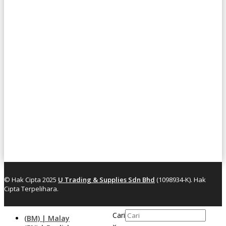
© Hak Cipta 2025
U Trading & Supplies Sdn Bhd
(1098934-K). Hak
Cipta Terpelihara.
Cari