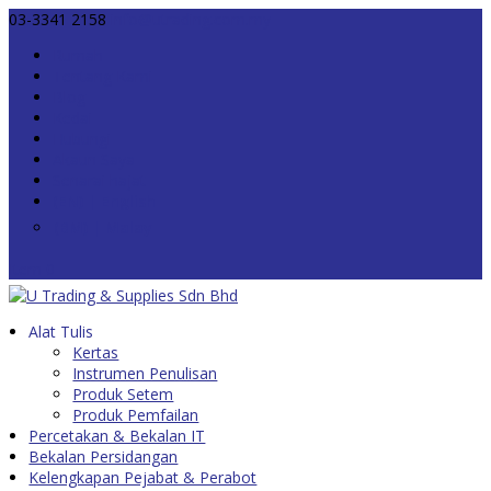
03-3341 2158
info@utrading.com.my
Rumah
Tentang Kami
Blog
Kedai
Hubungi
Akaun Saya
Senarai hajat
Item 0
Alat Tulis
Kertas
Instrumen Penulisan
Produk Setem
Produk Pemfailan
Percetakan & Bekalan IT
Bekalan Persidangan
Kelengkapan Pejabat & Perabot