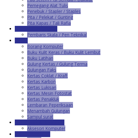
Pemegang Alat Tulis
Penebuk / Stapler / Staples
Pita / Pelekat / Gunting
Pita Kapas / Tali Rafia
Kelengkapan Sekolah
Pembaris Skala / Pen Teknikal
Kertas
Borang Komputer
Buku Kulit Keras / Buku Kulit Lembut
Buku Latihan
Gulung Kertas / Gulung Terma
Gulungan Faks
Kertas Coklat / Kraft
Kertas Karbon
Kertas Lukisan
Kertas Mesin Fotostat
Kertas Penakluk
Lembaran Peperiksaan
Menambah Gulungan
Sampul surat
Percetakan & Bekalan IT
Aksesori Komputer
Produk Pemfailan