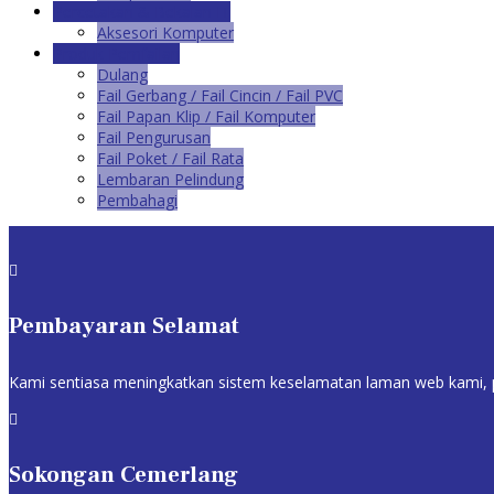
Percetakan & Bekalan IT
Aksesori Komputer
Produk Pemfailan
Dulang
Fail Gerbang / Fail Cincin / Fail PVC
Fail Papan Klip / Fail Komputer
Fail Pengurusan
Fail Poket / Fail Rata
Lembaran Pelindung
Pembahagi

Pembayaran Selamat
Kami sentiasa meningkatkan sistem keselamatan laman web kami, p

Sokongan Cemerlang