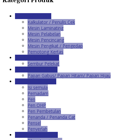
Kategori Produk
Automasi Pejabat
Kalkulator / Penulis Cek
Mesin Laminating
Mesin Pelabelan
Mesin Pencincang
Mesin Pengikat / Pengedap
Pemotong Kertas
Bekalan Perindustrian
Sembur Pelekat
Bekalan Persidangan
Papan Gabus/ Papan Hitam/ Papan Hijau
Instrumen Penulisan
Isi semula
Pemadam
Pen
Pen OHP
Pen Pembetulan
Penanda / Penanda Cat
Pensel
Penyerlah
Kelengkapan Pejabat