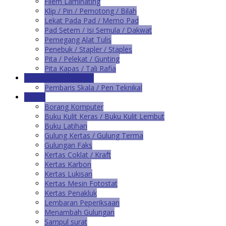
Filem Laminating
Klip / Pin / Pemotong / Bilah
Lekat Pada Pad / Memo Pad
Pad Setem / Isi Semula / Dakwat
Pemegang Alat Tulis
Penebuk / Stapler / Staples
Pita / Pelekat / Gunting
Pita Kapas / Tali Rafia
Kelengkapan Sekolah
Pembaris Skala / Pen Teknikal
Kertas
Borang Komputer
Buku Kulit Keras / Buku Kulit Lembut
Buku Latihan
Gulung Kertas / Gulung Terma
Gulungan Faks
Kertas Coklat / Kraft
Kertas Karbon
Kertas Lukisan
Kertas Mesin Fotostat
Kertas Penakluk
Lembaran Peperiksaan
Menambah Gulungan
Sampul surat