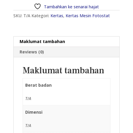
A4
Tambahkan ke senarai hajat
(100
SKU:
T/A
Kategori:
Kertas
,
Kertas Mesin Fotostat
PCS)
kuantiti
Maklumat tambahan
Reviews (0)
Maklumat tambahan
Berat badan
T/A
Dimensi
T/A