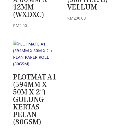
12MM
VELLUM
(WXDXC)
RM
200.00
RM
2.50
PLOTMAT A1
(594MM X
50M X 2″)
GULUNG
KERTAS
PELAN
(80GSM)