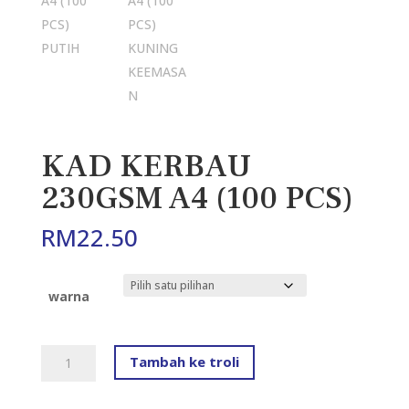
KAD KERBAU
230GSM A4 (100 PCS)
RM
22.50
warna
KAD
Tambah ke troli
KERBAU
230GSM